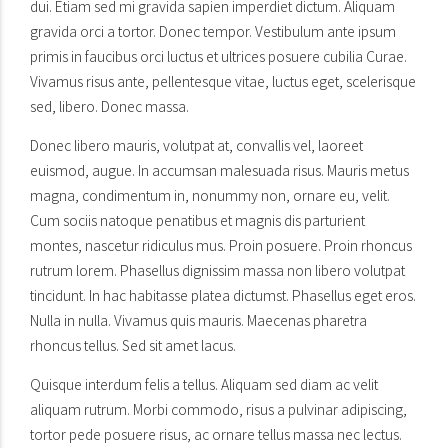
dui. Etiam sed mi gravida sapien imperdiet dictum. Aliquam
gravida orci a tortor. Donec tempor. Vestibulum ante ipsum
primis in faucibus orci luctus et ultrices posuere cubilia Curae.
Vivamus risus ante, pellentesque vitae, luctus eget, scelerisque
sed, libero. Donec massa.
Donec libero mauris, volutpat at, convallis vel, laoreet
euismod, augue. In accumsan malesuada risus. Mauris metus
magna, condimentum in, nonummy non, ornare eu, velit.
Cum sociis natoque penatibus et magnis dis parturient
montes, nascetur ridiculus mus. Proin posuere. Proin rhoncus
rutrum lorem. Phasellus dignissim massa non libero volutpat
tincidunt. In hac habitasse platea dictumst. Phasellus eget eros.
Nulla in nulla. Vivamus quis mauris. Maecenas pharetra
rhoncus tellus. Sed sit amet lacus.
Quisque interdum felis a tellus. Aliquam sed diam ac velit
aliquam rutrum. Morbi commodo, risus a pulvinar adipiscing,
tortor pede posuere risus, ac ornare tellus massa nec lectus.