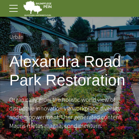
Urban
Alexandra Road
Park Restoration
Organically grow the holistic world view of
disruptive innovation via workplace diversity
and empowerment. User generated content.
Mauris metus magna, condimentum.