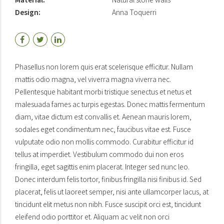
Design:
Anna Toquerri
Phasellus non lorem quis erat scelerisque efficitur. Nullam
mattis odio magna, vel viverra magna viverra nec.
Pellentesque habitant morbi tristique senectus et netus et
malesuada fames ac turpis egestas. Donec mattis fermentum
diam, vitae dictum est convallis et. Aenean mauris lorem,
sodales eget condimentum nec, faucibus vitae est. Fusce
vulputate odio non mollis commodo. Curabitur efficitur id
tellus at imperdiet. Vestibulum commodo dui non eros
fringilla, eget sagittis enim placerat. Integer sed nunc leo.
Donec interdum felis tortor, finibus fringilla nisi finibus id. Sed
placerat, felis ut laoreet semper, nisi ante ullamcorper lacus, at
tincidunt elit metus non nibh. Fusce suscipit orci est, tincidunt
eleifend odio porttitor et. Aliquam ac velit non orci